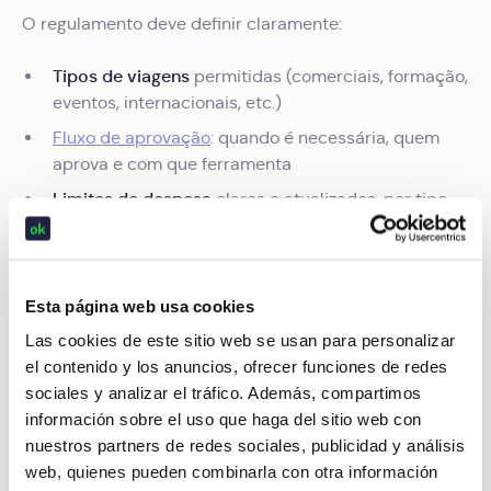
O regulamento deve definir claramente:
Tipos de viagens
permitidas (comerciais, formação,
eventos, internacionais, etc.)
Fluxo de aprovação
: quando é necessária, quem
aprova e com que ferramenta
Limites de despesa
claros e atualizados, por tipo
de viagem, duração, categoria e localização
Meios de transporte e alojamento permitidos
Consequências do incumprimento
Esta página web usa cookies
Las cookies de este sitio web se usan para personalizar
el contenido y los anuncios, ofrecer funciones de redes
Integração tecnológica: a chave
sociales y analizar el tráfico. Además, compartimos
do cumprimento
información sobre el uso que haga del sitio web con
nuestros partners de redes sociales, publicidad y análisis
Detetar uma reserva fora de política é apenas o início.
web, quienes pueden combinarla con otra información