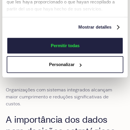
O risco real surge quando a despesa é identificada
que les haya proporcionado o que hayan recopilado a
tarde demais.
partir del uso que haya hecho de sus servicios.
Uma plataforma integrada de viagens e despesas
permite:
Mostrar detalles
Aplicar a política desde a reserva até à aprovação
Permitir todas
Capturar despesas quase em tempo real
Ativar
alertas automáticos
Personalizar
Bloquear transações não conformes
Organizações com sistemas integrados alcançam
maior cumprimento e reduções significativas de
custos.
A importância dos dados