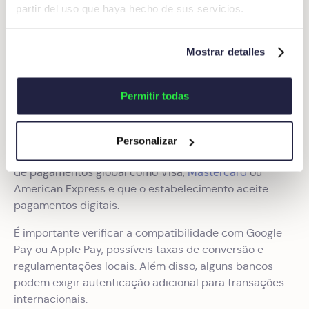
Menor exposição a dados sensíveis
partir del uso que haya hecho de sus servicios.
Monitoramento e emissão de alertas em tempo real
Mostrar detalles
Posso usar cartões virtuais em
Permitir todas
qualquer país?
Sim, os cartões virtuais podem ser utilizados em quase
Personalizar
qualquer país, desde que sejam emitidos por uma rede
de pagamentos global como Visa,
Mastercard
ou
American Express e que o estabelecimento aceite
pagamentos digitais.
É importante verificar a compatibilidade com Google
Pay ou Apple Pay, possíveis taxas de conversão e
regulamentações locais. Além disso, alguns bancos
podem exigir autenticação adicional para transações
internacionais.