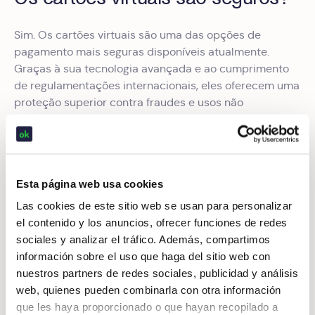
Sim. Os cartões virtuais são uma das opções de
pagamento mais seguras disponíveis atualmente.
Graças à sua tecnologia avançada e ao cumprimento
de regulamentações internacionais, eles oferecem uma
proteção superior contra fraudes e usos não
autorizados em comparação com os cartões físicos
tradicionais.
Entre as principais medidas de segurança estão:
Esta página web usa cookies
Conformidade com a
regulamentação PSD2
na
Las cookies de este sitio web se usan para personalizar
Europa
el contenido y los anuncios, ofrecer funciones de redes
Autenticação multifator (MFA) para cada transação
sociales y analizar el tráfico. Además, compartimos
información sobre el uso que haga del sitio web con
Uso de tokens dinâmicos, um sistema que gera um
nuestros partners de redes sociales, publicidad y análisis
código único por pagamento
web, quienes pueden combinarla con otra información
Capacidade de bloqueio instantâneo
que les haya proporcionado o que hayan recopilado a