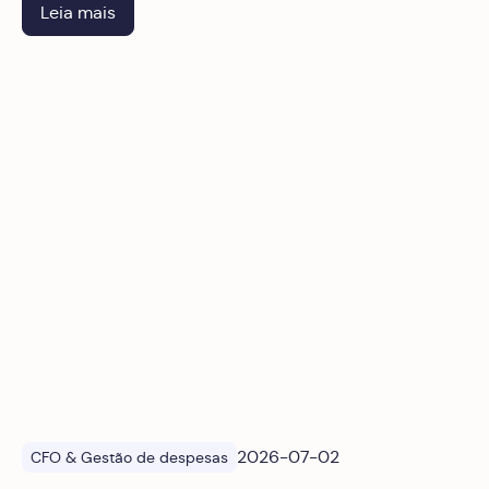
departamento técnico.
Leia mais
Lógica personalizada na gestão de despesas e subsídios 
2026-07-02
CFO & Gestão de despesas