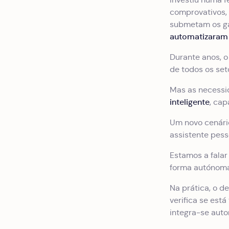
comprovativos, 
submetam os ga
automatizaram
Durante anos, o
de todos os se
Mas as necessi
inteligente
, ca
Um novo cenári
assistente pess
Estamos a fala
forma autónoma 
Na prática, o d
verifica se est
integra-se aut