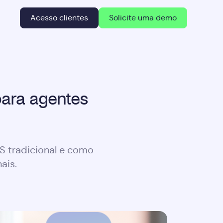
Acesso clientes
Solicite uma demo
para agentes
aS tradicional e como
ais.