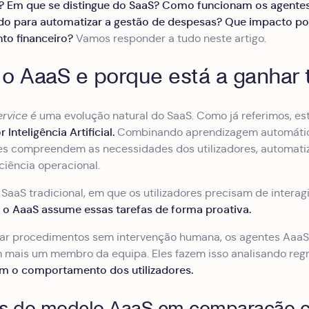
? Em que se distingue do SaaS? Como funcionam os agentes 
do para automatizar a gestão de despesas? Que impacto pode
to financeiro?
Vamos responder a tudo neste artigo.
 o AaaS e porque está a ganhar 
ervice
é uma evolução natural do SaaS. Como já referimos, e
Inteligência Artificial.
Combinando aprendizagem automática
tes compreendem as necessidades dos utilizadores, automati
iência operacional.
 SaaS tradicional, em que os utilizadores precisam de inter
o AaaS assume essas tarefas de forma proativa.
,
ar procedimentos sem intervenção humana, os agentes Aaa
mais um membro da equipa. Eles fazem isso analisando regra
 o comportamento dos utilizadores.
s do modelo AaaS em comparação co