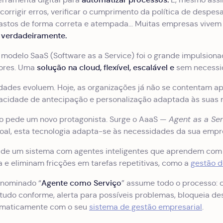
corrigir erros, verificar o cumprimento da política de despe
stos de forma correta e atempada... Muitas empresas vivem 
 verdadeiramente.
 modelo SaaS (Software as a Service) foi o grande impulsion
solução na cloud, flexível, escalável e
tores. Uma
sem necessid
dades evoluem. Hoje, as organizações já não se contentam a
pacidade de antecipação e personalização adaptada às suas 
o pede um novo protagonista. Surge o AaaS —
Agent as a Ser
oal, esta tecnologia adapta-se às necessidades da sua empre
r de um sistema com agentes inteligentes que aprendem com
e eliminam fricções em tarefas repetitivas, como a
gestão d
Agente como Serviço
enominado “
” assume todo o processo: c
á tudo conforme, alerta para possíveis problemas, bloqueia de
omaticamente com o seu
sistema de gestão empresarial
.