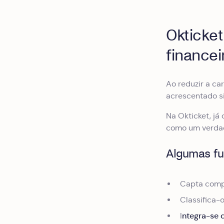
Okticket
financei
Ao reduzir a ca
acrescentado si
Na Okticket, j
como um verdade
Algumas fun
Capta compr
Classifica-
ntegra-se 
I