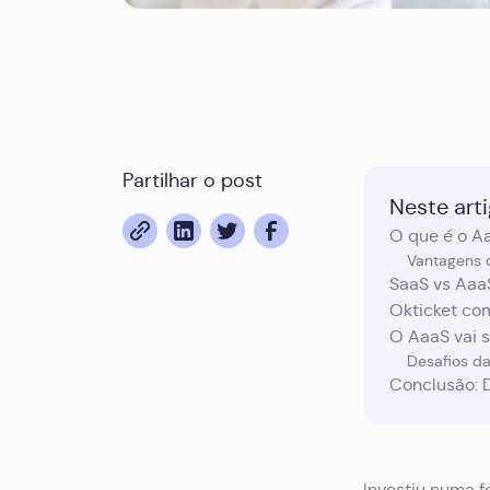
Partilhar o post
Neste artig
O que é o A
Vantagens 
SaaS vs Aaa
Okticket com
O AaaS vai s
Desafios d
Conclusão: 
Investiu numa f