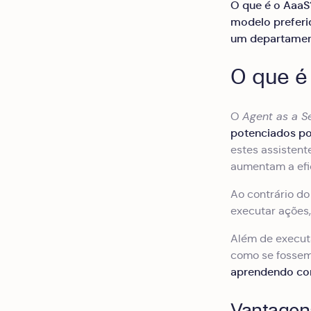
O que é o AaaS
modelo preferi
um departamen
O que é
O
Agent as a S
potenciados por 
estes assisten
aumentam a efic
Ao contrário do
executar ações
Além de execut
como se fossem 
aprendendo com
Vantagen