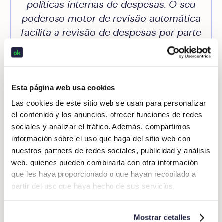
políticas internas de despesas. O seu
poderoso motor de revisão automática
facilita a revisão de despesas por parte
da nossa equipe financeira. Agora
dedicamos apenas alguns minutos por
mês, em vez de horas, ao processo de
gestão de folhas de despesas
Esta página web usa cookies
profissionais (grupo TSK)
Las cookies de este sitio web se usan para personalizar
el contenido y los anuncios, ofrecer funciones de redes
sociales y analizar el tráfico. Además, compartimos
información sobre el uso que haga del sitio web con
nuestros partners de redes sociales, publicidad y análisis
web, quienes pueden combinarla con otra información
Conclusão
que les haya proporcionado o que hayan recopilado a
partir del uso que haya hecho de sus servicios.
Mostrar detalles
Em suma. Graças à Inteligência Artificial aplicada ao