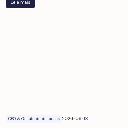
Leia mais
Integração de ERP e RH em plataformas de gestão de desp
2026-06-18
CFO & Gestão de despesas