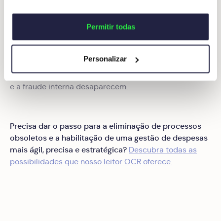
novo Reconhecimento Óptico de Caracteres (OCR)
conseguirá reduzir a carga
aperfeiçoado da Okticket,
Permitir todas
administrativa
na sua empresa.
Personalizar
Ao mesmo tempo, verá como os erros são minimizados
e respirará aliviado ao verificar que as irregularidades
e a fraude interna desaparecem.
Precisa dar o passo para a eliminação de processos
obsoletos e a habilitação de uma gestão de despesas
mais ágil, precisa e estratégica?
Descubra todas as
possibilidades que nosso leitor OCR oferece.